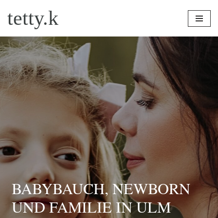
tetty.k
Zum
Inhalt
springen
BABYBAUCH, NEWBORN
UND FAMILIE IN ULM