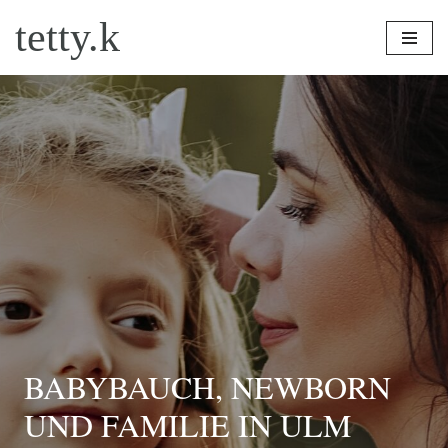
tetty.k
Zum
Inhalt
springen
BABYBAUCH, NEWBORN
UND FAMILIE IN ULM