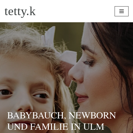
tetty.k
Zum
Inhalt
springen
BABYBAUCH, NEWBORN
UND FAMILIE IN ULM