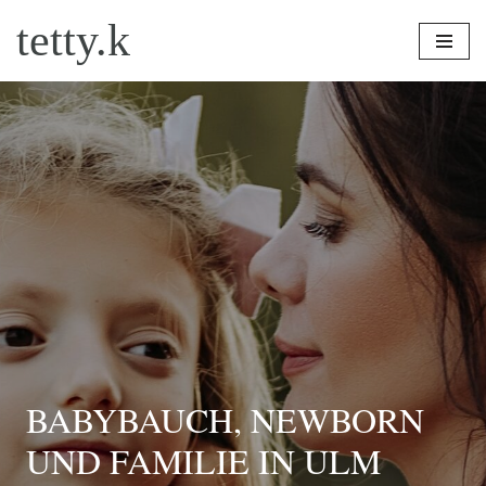
tetty.k
Zum
Inhalt
springen
BABYBAUCH, NEWBORN
UND FAMILIE IN ULM