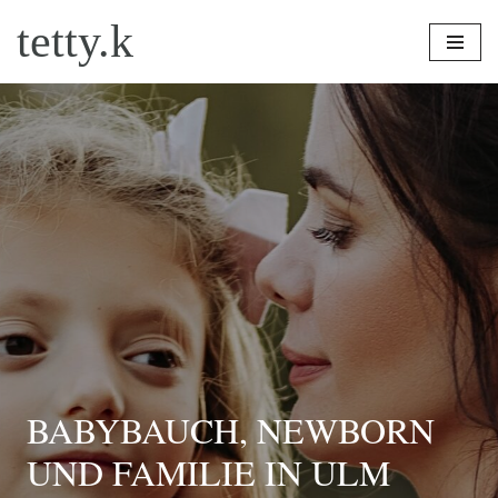
tetty.k
Zum
Inhalt
springen
BABYBAUCH, NEWBORN
UND FAMILIE IN ULM