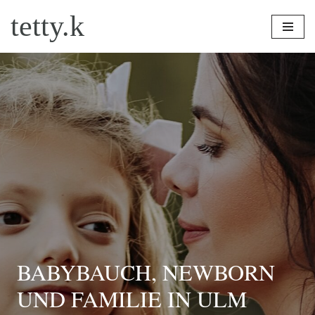
tetty.k
Zum
Inhalt
springen
BABYBAUCH, NEWBORN
UND FAMILIE IN ULM