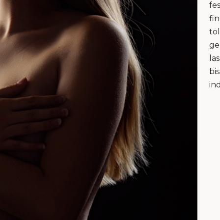
fe
fi
to
ge
la
bi
in