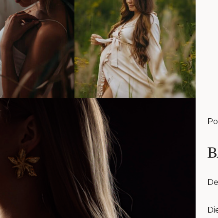
Po
B
De
Di