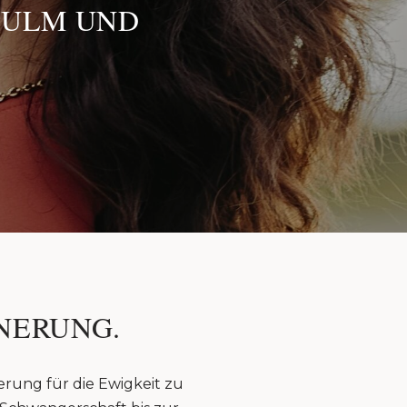
 ULM UND
NERUNG.
erung für die Ewigkeit zu