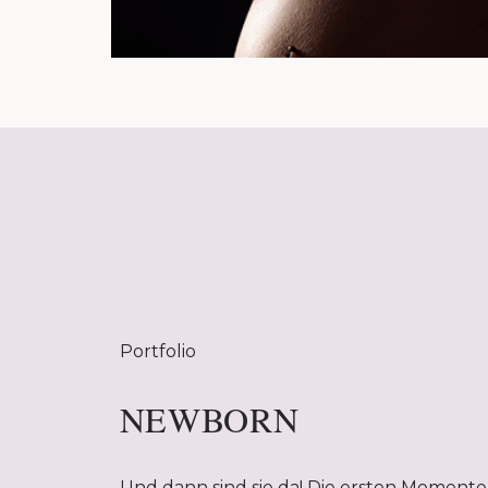
Portfolio
NEWBORN
Und dann sind sie da! Die ersten Momente