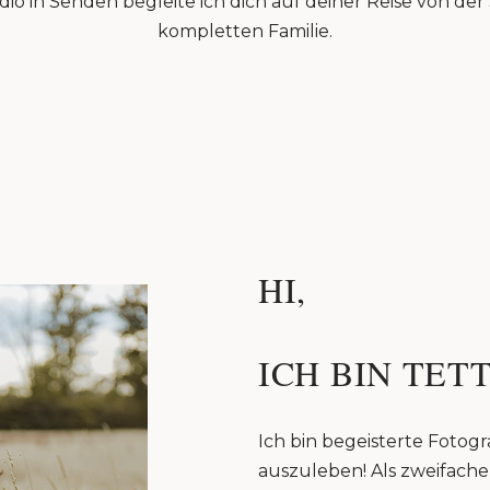
io in Senden begleite ich dich auf deiner Reise von de
kompletten Familie.
HI,
ICH BIN TETT
Ich bin begeisterte Fotogra
auszuleben! Als zweifache 