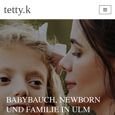
tetty.k
Zum
Inhalt
springen
BABYBAUCH, NEWBORN
UND FAMILIE IN ULM