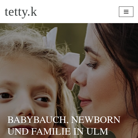
tetty.k
Zum
Inhalt
springen
BABYBAUCH, NEWBORN
UND FAMILIE IN ULM